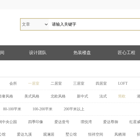
间
设计团队
热装楼盘
匠心工程
会所
一居室
二居室
三居室
四居室
LOFT
轻奢风格
美式风格
北欧风格
新中式
法式
简欧
80-100平米
100-200平米
200平米以上
润中央公园
四季印像
爱达壹号
璞悦湾
爱达尊御
红星
公馆
爱达九溪
观澜居
墅公馆
恒祥空间
凤栖湖