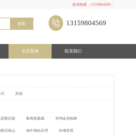
咨询热线：13159804569，
13159804569
搜索
实景案例
联系我们
港式
其他
威尼斯庄园
鲁商凤凰城
华鸿金色柏林
招商贝肯山
地中海钻石湾
外滩首府