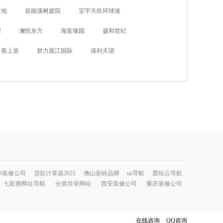
天地
辰能溪树庭院
宝宇天邑环球港
耀
澜悦东方
海富臻园
盛和世纪
善上居
群力观江国际
保利天珺
沙装修公司
贷款计算器2021
佛山瓷砖品牌
uz导航
爱站云导航
七彩鹿网址导航
分类目录网站
西安装修公司
重庆装修公司
在线咨询
QQ咨询