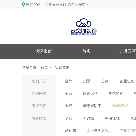
哈尔滨站
品鉴云端设计 缔造完美空间!
快速报价
首页
走进云空
网站位置 :
首页
>
实景案例
案例户型
全部
别墅
公寓
普通住宅
装修风格
全部
欧式风格
现代简约
房屋面积
全部
60平米以下
60-80平米
热装楼盘
全部
万达城
中海江城
华
爱达88
宏润翠湖天地
中海文昌