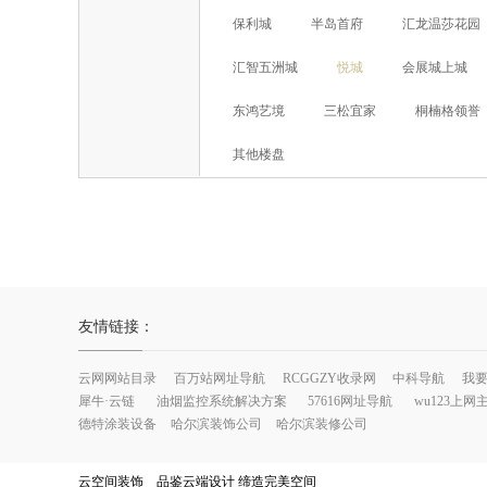
保利城
半岛首府
汇龙温莎花园
汇智五洲城
悦城
会展城上城
东鸿艺境
三松宜家
桐楠格领誉
其他楼盘
友情链接：
云网网站目录
百万站网址导航
RCGGZY收录网
中科导航
我
犀牛·云链
油烟监控系统解决方案
57616网址导航
wu123上网
德特涂装设备
哈尔滨装饰公司
哈尔滨装修公司
云空间装饰 品鉴云端设计 缔造完美空间