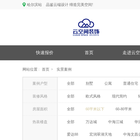
哈尔滨站
品鉴云端设计 缔造完美空间!
快速报价
首页
走进云空
网站位置 :
首页
>
实景案例
案例户型
全部
别墅
公寓
普通住宅
装修风格
全部
欧式风格
现代简约
房屋面积
全部
60平米以下
60-80平米
热装楼盘
全部
万达城
中海江城
华
爱达88
宏润翠湖天地
中海文昌