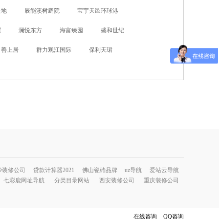
天地
辰能溪树庭院
宝宇天邑环球港
耀
澜悦东方
海富臻园
盛和世纪
善上居
群力观江国际
保利天珺
沙装修公司
贷款计算器2021
佛山瓷砖品牌
uz导航
爱站云导航
七彩鹿网址导航
分类目录网站
西安装修公司
重庆装修公司
在线咨询
QQ咨询