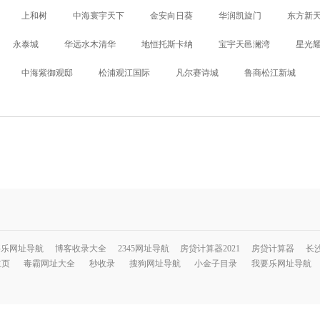
上和树
中海寰宇天下
金安向日葵
华润凯旋门
东方新
永泰城
华远水木清华
地恒托斯卡纳
宝宇天邑澜湾
星光
中海紫御观邸
松浦观江国际
凡尔赛诗城
鲁商松江新城
要乐网址导航
博客收录大全
2345网址导航
房贷计算器2021
房贷计算器
长
主页
毒霸网址大全
秒收录
搜狗网址导航
小金子目录
我要乐网址导航