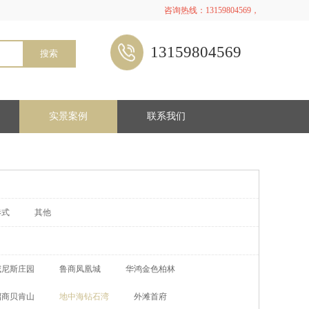
咨询热线：13159804569，
13159804569
搜索
实景案例
联系我们
港式
其他
威尼斯庄园
鲁商凤凰城
华鸿金色柏林
招商贝肯山
地中海钻石湾
外滩首府