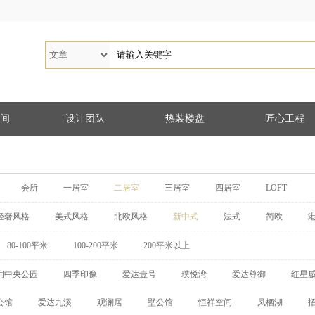
间
设计团队
热装楼盘
匠心工程
会所
一居室
二居室
三居室
四居室
LOFT
轻奢风格
美式风格
北欧风格
新中式
法式
简欧
80-100平米
100-200平米
200平米以上
润中央公园
四季印像
爱达壹号
璞悦湾
爱达尊御
红星
公馆
爱达九溪
观澜居
墅公馆
恒祥空间
凤栖湖