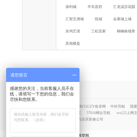
保利城
半岛首府
汇龙温莎花园
汇智五洲城
悦城
会展城上城
东鸿艺境
三松宜家
桐楠格领誉
其他楼盘
请您留言
感谢您的关注，当前客服人员不在
友情链接：
线，请填写一下您的信息，我们会
尽快和您联系。
云网网站目录
百万站网址导航
RCGGZY收录网
中科导航
我
犀牛·云链
油烟监控系统解决方案
57616网址导航
wu123上网
德特涂装设备
哈尔滨装饰公司
哈尔滨装修公司
云空间装饰 品鉴云端设计 缔造完美空间